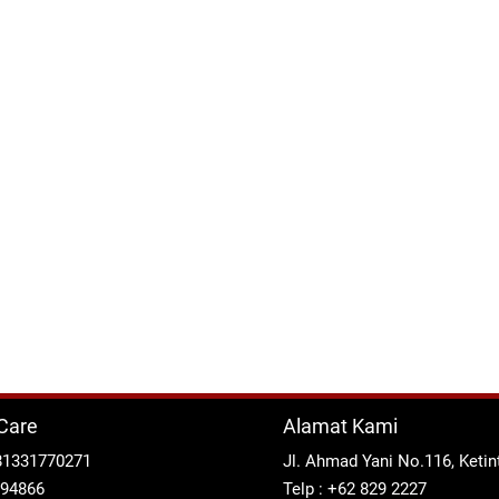
Care
Alamat Kami
81331770271
Jl. Ahmad Yani No.116, Keti
294866
Telp : +62 829 2227