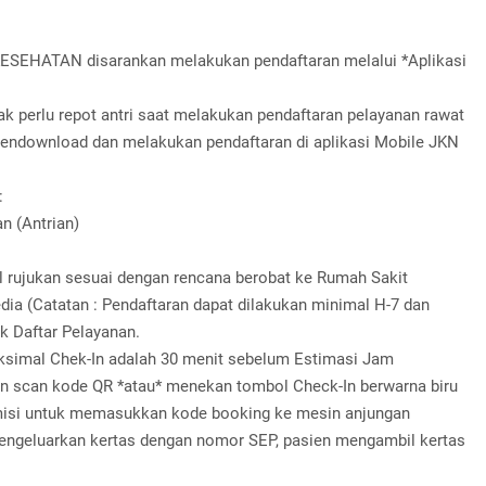
 KESEHATAN disarankan melakukan pendaftaran melalui *Aplikasi
k perlu repot antri saat melakukan pendaftaran pelayanan rawat
h mendownload dan melakukan pendaftaran di aplikasi Mobile JKN
:
n (Antrian)
al rujukan sesuai dengan rencana berobat ke Rumah Sakit
edia (Catatan : Pendaftaran dapat dilakukan minimal H-7 dan
k Daftar Pelayanan.
aksimal Chek-In adalah 30 menit sebelum Estimasi Jam
ngan scan kode QR *atau* menekan tombol Check-In berwarna biru
admisi untuk memasukkan kode booking ke mesin anjungan
engeluarkan kertas dengan nomor SEP, pasien mengambil kertas