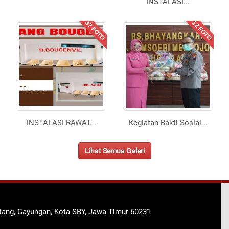
INSTALASI
...
37 FOTO
12 FOTO
INSTALASI RAWAT
...
Kegiatan Bakti Sosial
...
Lihat Semua Galeri
ntang, Gayungan, Kota SBY, Jawa Timur 60231