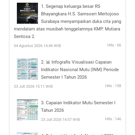
1. Segenap keluarga besar RS
Bhayangkara H.S. Samsoeri Mertojoso
Surabaya menyampaikan duka cita yang
mendalam atas musibah tenggelamnya KMP. Mutiara
Sentosa 2.
Hits : 66
04 Agustus 2026 14:46 WIB
2. 📊 Infografis Visualisasi Capaian
Indikator Nasional Mutu (INM) Periode
Semester I Tahun 2026
Hits : 158
23 Juli 2026 15:11 WIB
3. Capaian Indikator Mutu Semester I
Tahun 2026
Hits : 146
23 Juli 2026 14:57 WIB