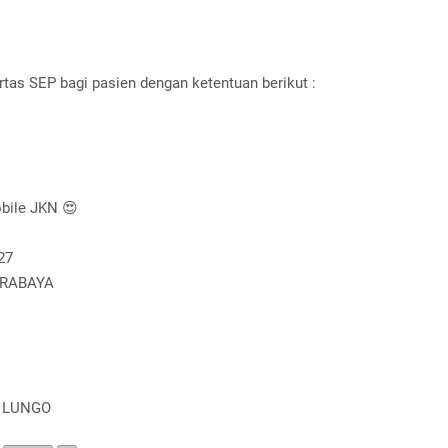
tas SEP bagi pasien dengan ketentuan berikut :
bile JKN 😍
27
SURABAYA
O LUNGO