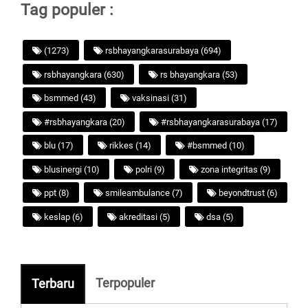
Tag populer :
(1273)
rsbhayangkarasurabaya (694)
rsbhayangkara (630)
rs bhayangkara (53)
bsmmed (43)
vaksinasi (31)
#rsbhayangkara (20)
#rsbhayangkarasurabaya (17)
blu (17)
rikkes (14)
#bsmmed (10)
blusinergi (10)
polri (9)
zona integritas (9)
ppt (8)
smileambulance (7)
beyondtrust (6)
keslap (6)
akreditasi (5)
dsa (5)
Terpopuler
Terbaru