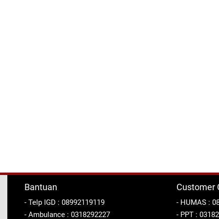
Bantuan
Customer 
- Telp IGD : 08992119119
- HUMAS : 0
- Ambulance : 0318292227
- PPT : 0318