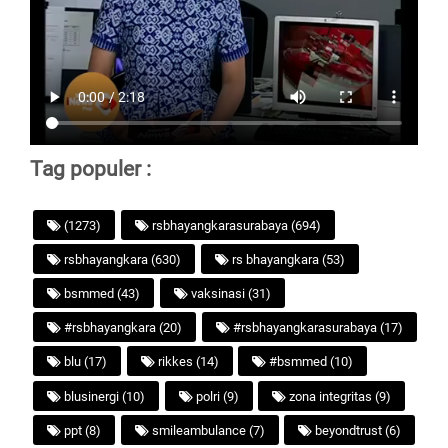
Tag populer :
(1273)
rsbhayangkarasurabaya (694)
rsbhayangkara (630)
rs bhayangkara (53)
bsmmed (43)
vaksinasi (31)
#rsbhayangkara (20)
#rsbhayangkarasurabaya (17)
blu (17)
rikkes (14)
#bsmmed (10)
blusinergi (10)
polri (9)
zona integritas (9)
ppt (8)
smileambulance (7)
beyondtrust (6)