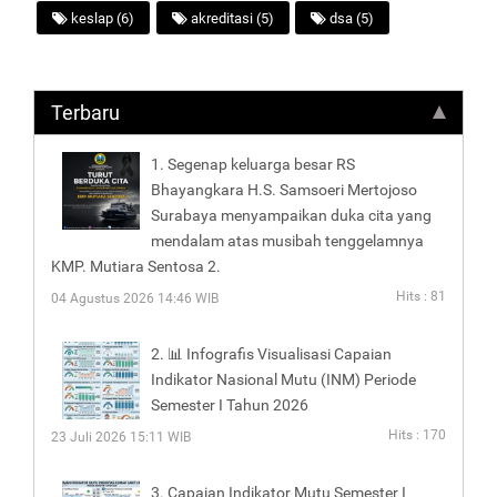
keslap (6)
akreditasi (5)
dsa (5)
Terbaru
1. Segenap keluarga besar RS
Bhayangkara H.S. Samsoeri Mertojoso
Surabaya menyampaikan duka cita yang
mendalam atas musibah tenggelamnya
KMP. Mutiara Sentosa 2.
Hits : 81
04 Agustus 2026 14:46 WIB
2. 📊 Infografis Visualisasi Capaian
Indikator Nasional Mutu (INM) Periode
Semester I Tahun 2026
Hits : 170
23 Juli 2026 15:11 WIB
3. Capaian Indikator Mutu Semester I