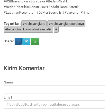
#RSBhayangkaraSurabaya #BedahPlastik
#BedahPlastikRekonstruksi #BedahPlastikEstetik
#LayananKesehatan #DokterSpesialis #PelayananPrima
Tag artikel
:
#rsbhayangkara
#rsbhayangkarasurabaya
#bedahplastikrekonstruksiestetik
#
Share :
Kirim Komentar
Nama
Email