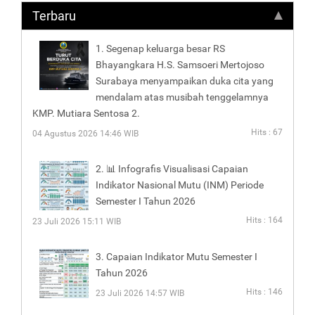
Terbaru
1. Segenap keluarga besar RS
Bhayangkara H.S. Samsoeri Mertojoso
Surabaya menyampaikan duka cita yang
mendalam atas musibah tenggelamnya
KMP. Mutiara Sentosa 2.
Hits : 67
04 Agustus 2026 14:46 WIB
2. 📊 Infografis Visualisasi Capaian
Indikator Nasional Mutu (INM) Periode
Semester I Tahun 2026
Hits : 164
23 Juli 2026 15:11 WIB
3. Capaian Indikator Mutu Semester I
Tahun 2026
Hits : 146
23 Juli 2026 14:57 WIB