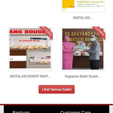
INSTALASI
...
37 FOTO
12 FOTO
INSTALASI RAWAT INAP
...
Kegiatan Bakti Sosial
...
Lihat Semua Galeri
Bantuan
Customer Care