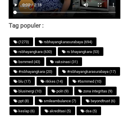
Tag populer :
(1273)
rsbhayangkarasurabaya (694)
rsbhayangkara (630)
rs bhayangkara (53)
bsmmed (43)
vaksinasi (31)
#rsbhayangkara (20)
#rsbhayangkarasurabaya (17)
blu (17)
rikkes (14)
#bsmmed (10)
blusinergi (10)
polri (9)
zona integritas (9)
ppt (8)
smileambulance (7)
beyondtrust (6)
keslap (6)
akreditasi (5)
dsa (5)