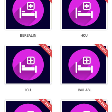
BERSALIN
HCU
20 BED
70 BED
ICU
ISOLASI
80 BED
51 BED