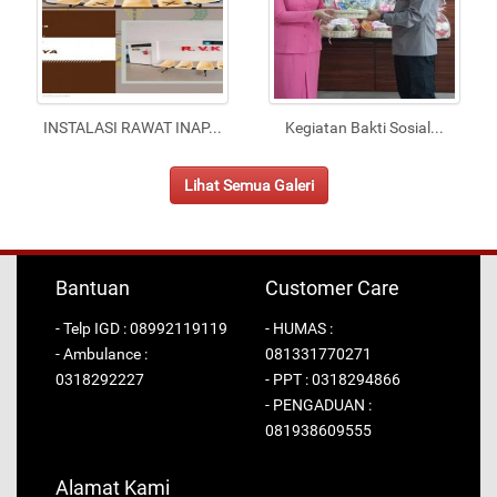
INSTALASI RAWAT INAP
...
Kegiatan Bakti Sosial
...
Lihat Semua Galeri
Bantuan
Customer Care
- Telp IGD : 08992119119
- HUMAS :
- Ambulance :
081331770271
0318292227
- PPT : 0318294866
- PENGADUAN :
081938609555
Alamat Kami