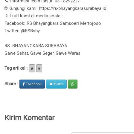
📞 Informasi lebih lanjut: 031-8292227
🌐 Kunjungi kami: https://rs-bhayangkarasurabaya.id
📱 Ikuti kami di media sosial:
Facebook: RS Bhayangkara Samsoeri Mertojoso
Twitter:
@RSBsby
RS. BHAYANGKARA SURABAYA
Gawe Sehat, Gawe Seger, Gawe Waras
Tag artikel
:
#
#
Share :
Facebook
Twitter
Kirim Komentar