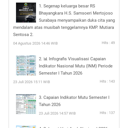
1. Segenap keluarga besar RS
Bhayangkara H.S. Samsoeri Mertojoso
Surabaya menyampaikan duka cita yang
mendalam atas musibah tenggelamnya KMP. Mutiara
Sentosa 2.
Hits : 49
04 Agustus 2026 14:46 WIB
2. 📊 Infografis Visualisasi Capaian
Indikator Nasional Mutu (INM) Periode
Semester I Tahun 2026
Hits : 143
23 Juli 2026 15:11 WIB
3. Capaian Indikator Mutu Semester I
Tahun 2026
Hits : 137
23 Juli 2026 14:57 WIB