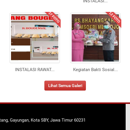
INSTALASI
...
37 FOTO
12 FOTO
INSTALASI RAWAT
...
Kegiatan Bakti Sosial
...
Lihat Semua Galeri
ntang, Gayungan, Kota SBY, Jawa Timur 60231