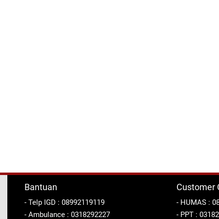
Bantuan
Customer 
- Telp IGD : 08992119119
- HUMAS : 0
- Ambulance : 0318292227
- PPT : 0318