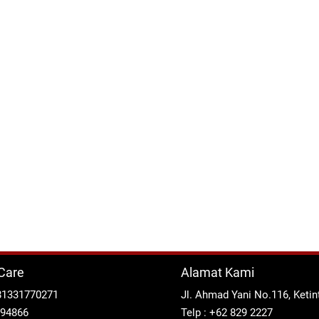
Care
Alamat Kami
81331770271
Jl. Ahmad Yani No.116, Keti
294866
Telp : +62 829 2227