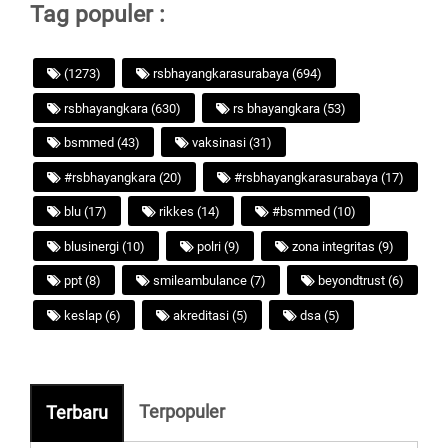
Tag populer :
(1273)
rsbhayangkarasurabaya (694)
rsbhayangkara (630)
rs bhayangkara (53)
bsmmed (43)
vaksinasi (31)
#rsbhayangkara (20)
#rsbhayangkarasurabaya (17)
blu (17)
rikkes (14)
#bsmmed (10)
blusinergi (10)
polri (9)
zona integritas (9)
ppt (8)
smileambulance (7)
beyondtrust (6)
keslap (6)
akreditasi (5)
dsa (5)
Terpopuler
Terbaru