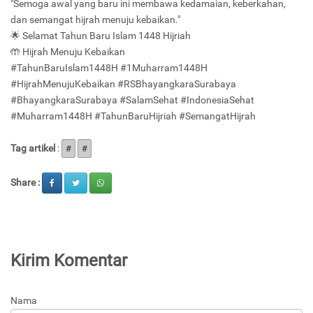
"Semoga awal yang baru ini membawa kedamaian, keberkahan,
dan semangat hijrah menuju kebaikan."
🌟 Selamat Tahun Baru Islam 1448 Hijriah
🤲 Hijrah Menuju Kebaikan
#TahunBaruIslam1448H #1Muharram1448H
#HijrahMenujuKebaikan #RSBhayangkaraSurabaya
#BhayangkaraSurabaya #SalamSehat #IndonesiaSehat
#Muharram1448H #TahunBaruHijriah #SemangatHijrah
Tag artikel
:
#
#
Share :
Kirim Komentar
Nama