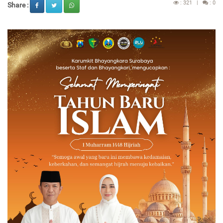
: 321 |
: 0
Share :