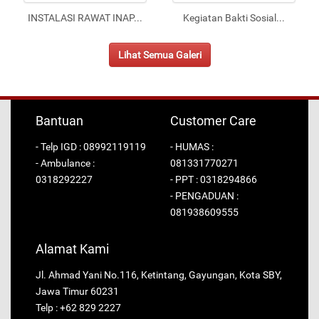
INSTALASI RAWAT INAP
...
Kegiatan Bakti Sosial
...
Lihat Semua Galeri
Bantuan
Customer Care
- Telp IGD : 08992119119
- HUMAS :
- Ambulance :
081331770271
0318292227
- PPT : 0318294866
- PENGADUAN :
081938609555
Alamat Kami
Jl. Ahmad Yani No.116, Ketintang, Gayungan, Kota SBY,
Jawa Timur 60231
Telp : +62 829 2227