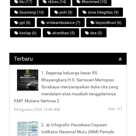
blu (17)
rikkes (14)
#bsmmed (10)
blusinergi (10)
polri (9)
zona integritas (9)
ppt (8)
smileambulance (7)
beyondtrust (6)
keslap (6)
akreditasi (5)
dsa (5)
Terbaru
1. Segenap keluarga besar RS
Bhayangkara H.S. Samsoeri Mertojoso
Surabaya menyampaikan duka cita yang
mendalam atas musibah tenggelamnya
KMP. Mutiara Sentosa 2.
Hits : 67
04 Agustus 2026 14:46 WIB
2. 📊 Infografis Visualisasi Capaian
Indikator Nasional Mutu (INM) Periode