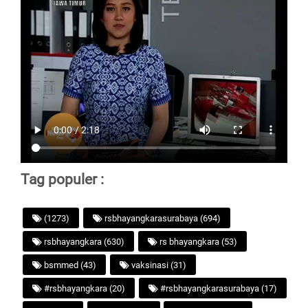
Tag populer :
(1273)
rsbhayangkarasurabaya (694)
rsbhayangkara (630)
rs bhayangkara (53)
bsmmed (43)
vaksinasi (31)
#rsbhayangkara (20)
#rsbhayangkarasurabaya (17)