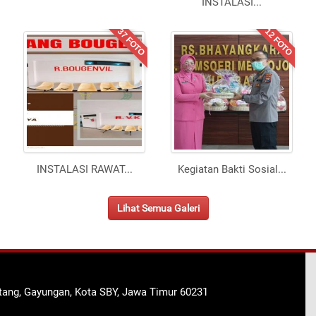
INSTALASI
...
37 FOTO
12 FOTO
INSTALASI RAWAT
...
Kegiatan Bakti Sosial
...
Lihat Semua Galeri
ntang, Gayungan, Kota SBY, Jawa Timur 60231