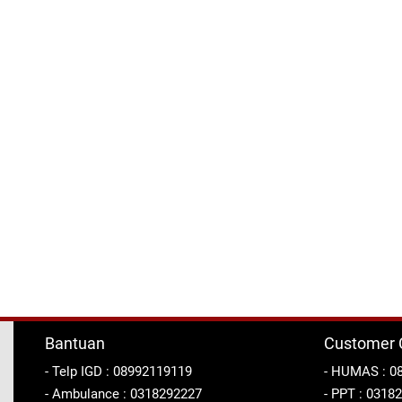
Bantuan
Customer 
- Telp IGD : 08992119119
- HUMAS : 0
- Ambulance : 0318292227
- PPT : 0318