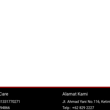
Care
Alamat Kami
81331770271
Jl. Ahmad Yani No.116, Keti
294866
Telp : +62 829 2227