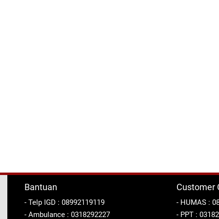
Bantuan
Customer 
- Telp IGD : 08992119119
- HUMAS : 0
- Ambulance : 0318292227
- PPT : 0318