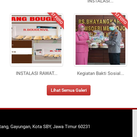
INSTALASI
...
37 FOTO
12 FOTO
INSTALASI RAWAT
...
Kegiatan Bakti Sosial
...
Lihat Semua Galeri
ntang, Gayungan, Kota SBY, Jawa Timur 60231