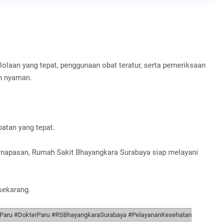
olaan yang tepat, penggunaan obat teratur, serta pemeriksaan
an nyaman.
atan yang tepat.
rnapasan, Rumah Sakit Bhayangkara Surabaya siap melayani
sekarang.
aru #DokterParu #RSBhayangkaraSurabaya #PelayananKesehatan