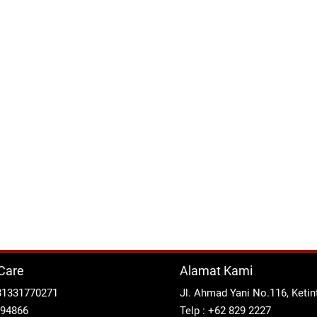
Care
Alamat Kami
81331770271
Jl. Ahmad Yani No.116, Keti
294866
Telp : +62 829 2227