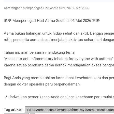
Keterangan :
Memperingati Hari Asma Sedunia 06 Mei 2026
🌍💙 Memperingati Hari Asma Sedunia 06 Mei 2026 💙🌍
Asma bukan halangan untuk hidup sehat dan aktif. Dengan pengel
rutin, penderita asma dapat menjalani aktivitas sehari-hari deng
Tahun ini, mari bersama mendukung tema:
“Access to anti-inflammatory inhalers for everyone with asthma”
karena setiap penderita asma berhak mendapatkan akses pengob
Bagi Anda yang membutuhkan konsultasi kesehatan paru dan pe
dengan dokter spesialis paru berpengalaman.
📍 Jadwalkan pemeriksaan Anda dan jaga kesehatan paru mulai 
Tag artikel
:
##HariAsmaSedunia #WorldAsthmaDay #Asma #KesehatanP