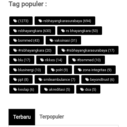
Tag populer :
(1273)
rsbhayangkarasurabaya (694)
rsbhayangkara (630)
rs bhayangkara (53)
bsmmed (43)
vaksinasi (31)
#rsbhayangkara (20)
#rsbhayangkarasurabaya (17)
blu (17)
rikkes (14)
#bsmmed (10)
blusinergi (10)
polri (9)
zona integritas (9)
ppt (8)
smileambulance (7)
beyondtrust (6)
keslap (6)
akreditasi (5)
dsa (5)
Terpopuler
Terbaru