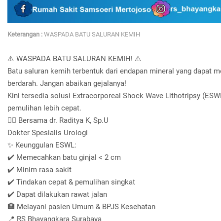
Keterangan :
WASPADA BATU SALURAN KEMIH
⚠️ WASPADA BATU SALURAN KEMIH! ⚠️
Batu saluran kemih terbentuk dari endapan mineral yang dapat m
berdarah. Jangan abaikan gejalanya!
Kini tersedia solusi Extracorporeal Shock Wave Lithotripsy (ES
pemulihan lebih cepat.
👨‍⚕️ Bersama dr. Raditya K, Sp.U
Dokter Spesialis Urologi
✨ Keunggulan ESWL:
✔️ Memecahkan batu ginjal < 2 cm
✔️ Minim rasa sakit
✔️ Tindakan cepat & pemulihan singkat
✔️ Dapat dilakukan rawat jalan
🏥 Melayani pasien Umum & BPJS Kesehatan
📍 RS Bhayangkara Surabaya