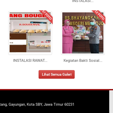
INSTALASI
...
37 FOTO
12 FOTO
INSTALASI RAWAT
...
Kegiatan Bakti Sosial
...
Lihat Semua Galeri
ntang, Gayungan, Kota SBY, Jawa Timur 60231