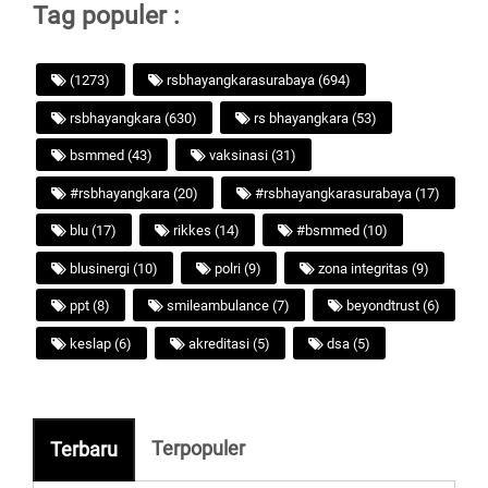
Tag populer :
(1273)
rsbhayangkarasurabaya (694)
rsbhayangkara (630)
rs bhayangkara (53)
bsmmed (43)
vaksinasi (31)
#rsbhayangkara (20)
#rsbhayangkarasurabaya (17)
blu (17)
rikkes (14)
#bsmmed (10)
blusinergi (10)
polri (9)
zona integritas (9)
ppt (8)
smileambulance (7)
beyondtrust (6)
keslap (6)
akreditasi (5)
dsa (5)
Terpopuler
Terbaru