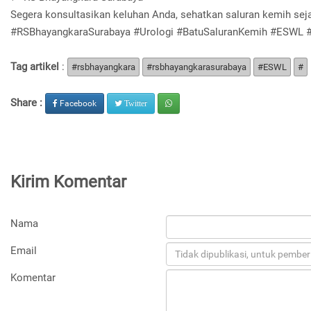
Segera konsultasikan keluhan Anda, sehatkan saluran kemih seja
#RSBhayangkaraSurabaya #Urologi #BatuSaluranKemih #ESWL 
Tag artikel
:
#rsbhayangkara
#rsbhayangkarasurabaya
#ESWL
#
Share :
Facebook
Twitter
Kirim Komentar
Nama
Email
Komentar