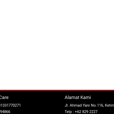
Care
Alamat Kami
81331770271
Jl. Ahmad Yani No.116, Keti
294866
Telp : +62 829 2227