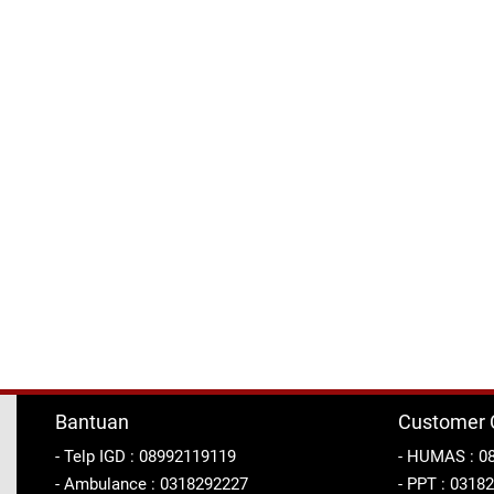
Bantuan
Customer 
- Telp IGD : 08992119119
- HUMAS : 0
- Ambulance : 0318292227
- PPT : 0318