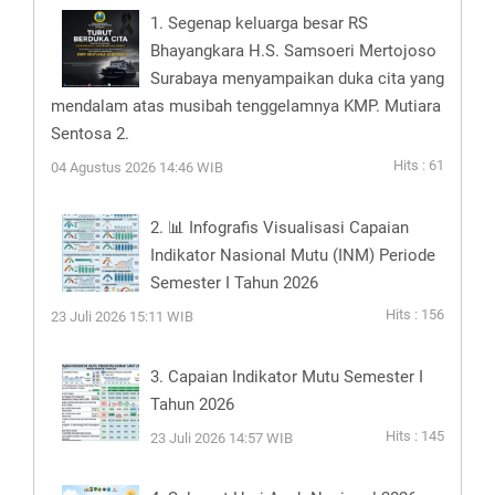
1. Segenap keluarga besar RS
Bhayangkara H.S. Samsoeri Mertojoso
Surabaya menyampaikan duka cita yang
mendalam atas musibah tenggelamnya KMP. Mutiara
Sentosa 2.
Hits : 61
04 Agustus 2026 14:46 WIB
2. 📊 Infografis Visualisasi Capaian
Indikator Nasional Mutu (INM) Periode
Semester I Tahun 2026
Hits : 156
23 Juli 2026 15:11 WIB
3. Capaian Indikator Mutu Semester I
Tahun 2026
Hits : 145
23 Juli 2026 14:57 WIB